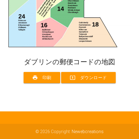
ダブリンの郵便コードの地図
print
system_update_alt
印刷
ダウンロード
© 2026 Copyright:
Newebcreations